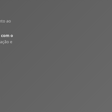
nto ao
 com o
uação e