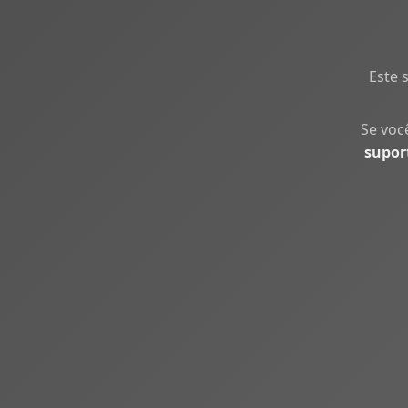
Este 
Se voc
supor