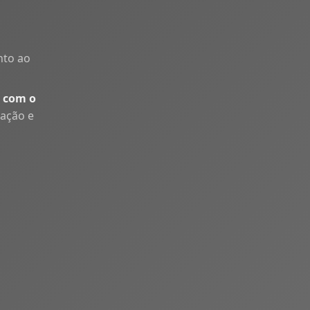
nto ao
 com o
uação e