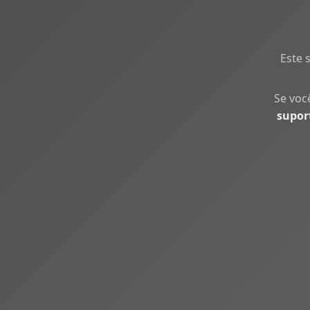
Este 
Se voc
supor