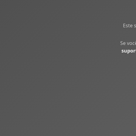
Este 
Se voc
supor