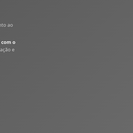
nto ao
 com o
uação e