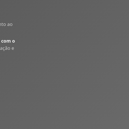
nto ao
 com o
uação e