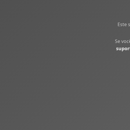
Este 
Se voc
supor