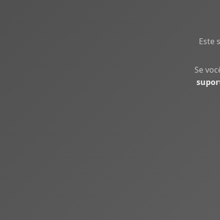
Este 
Se voc
supor