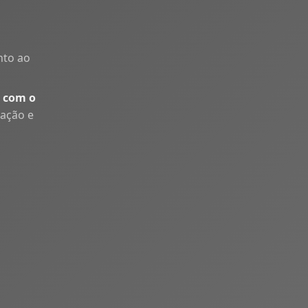
nto ao
 com o
uação e