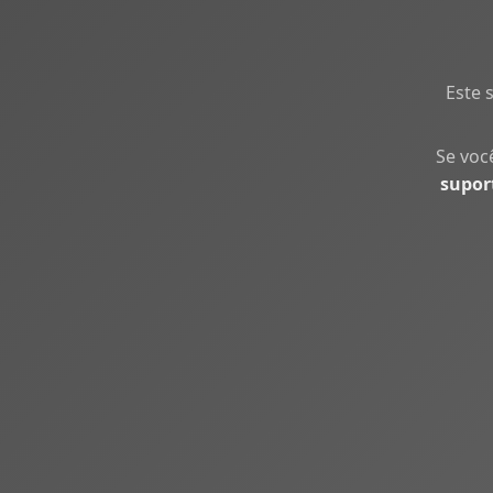
Este 
Se voc
supor