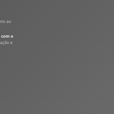
nto ao
 com o
uação e