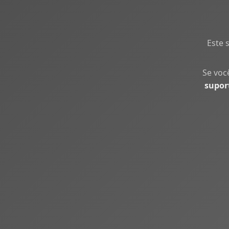
Este 
Se voc
supor