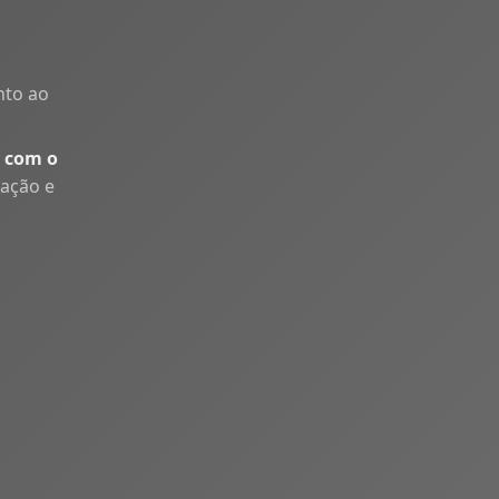
nto ao
 com o
uação e