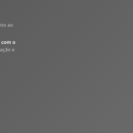
nto ao
 com o
uação e