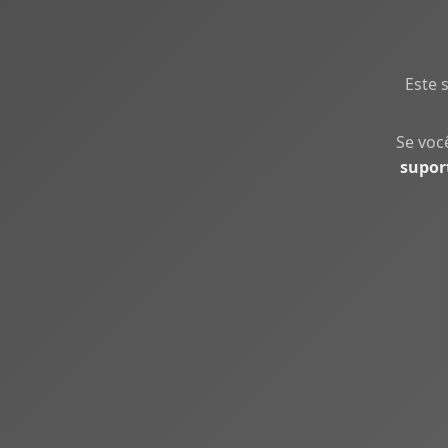
Este 
Se voc
supor