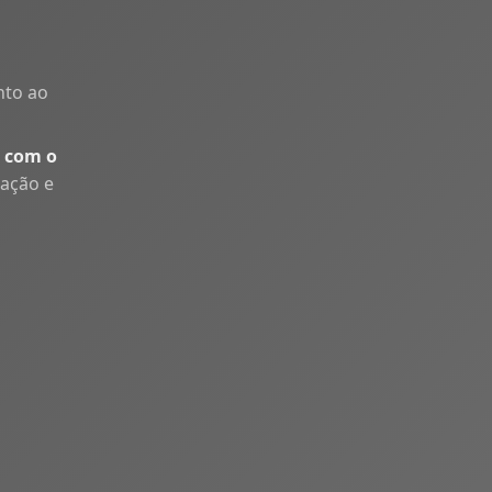
nto ao
 com o
uação e