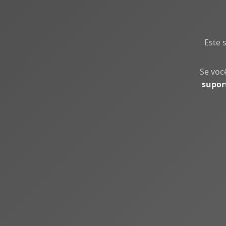
Este 
Se voc
supor