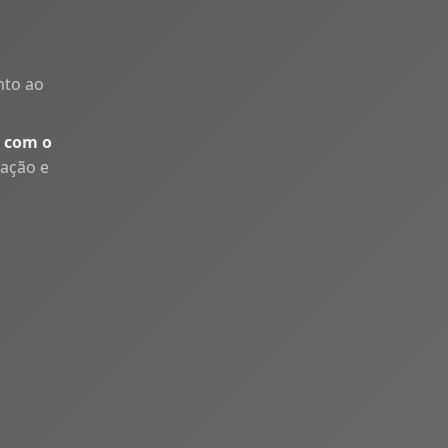
nto ao
 com o
uação e