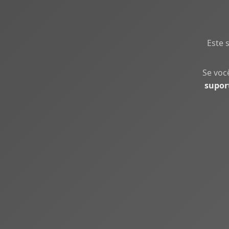
Este 
Se voc
supor