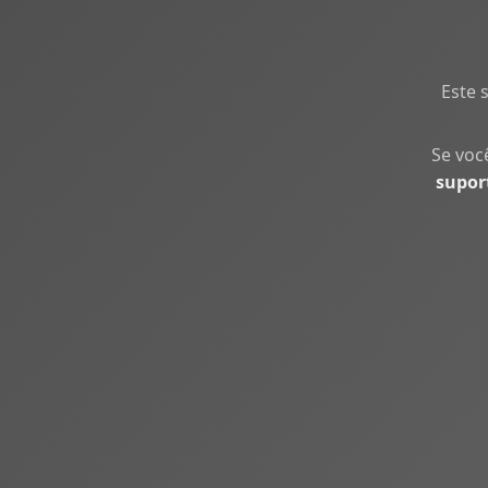
Este 
Se voc
supor