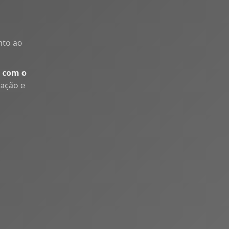
nto ao
 com o
uação e