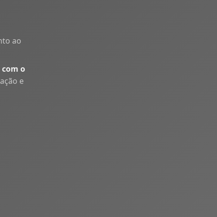
nto ao
 com o
uação e