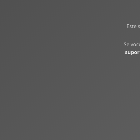
Este 
Se voc
supor