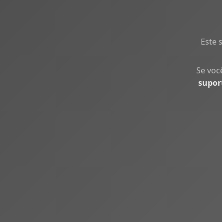
Este 
Se voc
supor