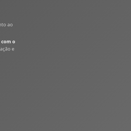
nto ao
 com o
uação e