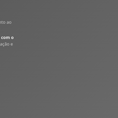
nto ao
 com o
uação e