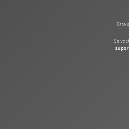
Este 
Se voc
supor