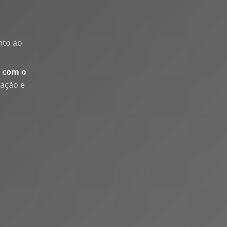
nto ao
 com o
uação e