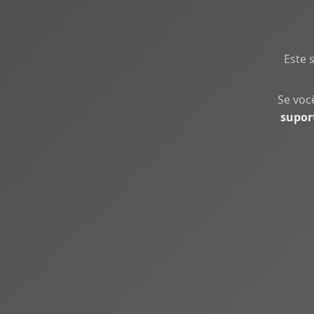
Este 
Se voc
supor