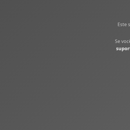
Este 
Se voc
supor