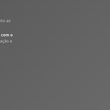
nto ao
 com o
uação e