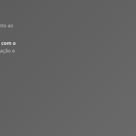
nto ao
 com o
uação e