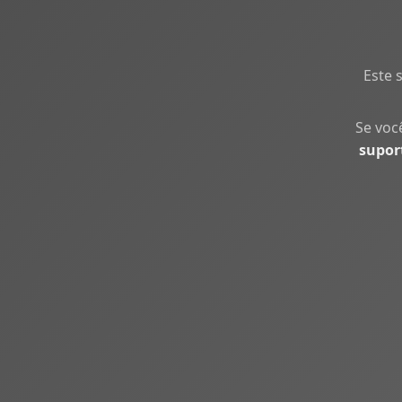
Este 
Se voc
supor