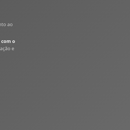
nto ao
 com o
uação e