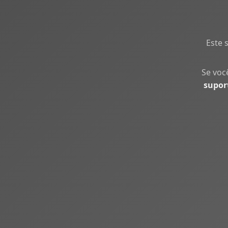
Este 
Se voc
supor