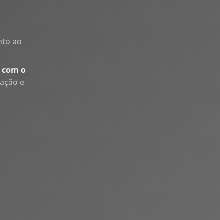
nto ao
 com o
uação e