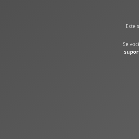
Este 
Se voc
supor