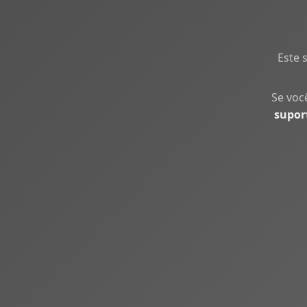
Este 
Se voc
supor