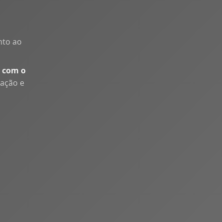
nto ao
 com o
uação e