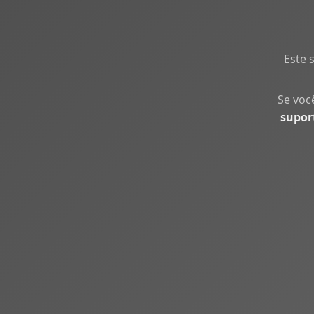
Este 
Se voc
supor