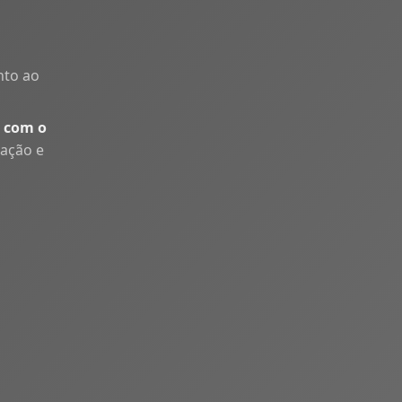
nto ao
 com o
uação e