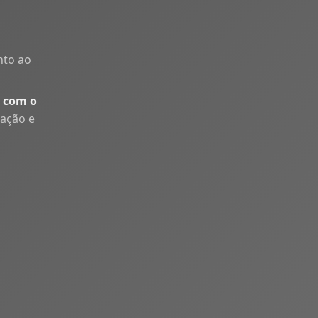
nto ao
 com o
uação e