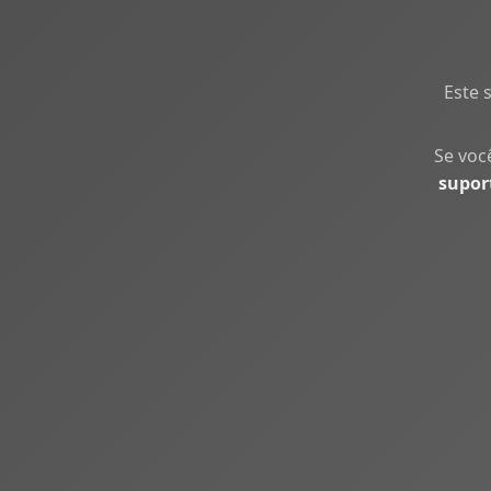
Este 
Se voc
supor