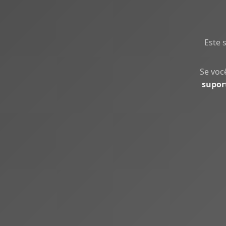
Este 
Se voc
supor