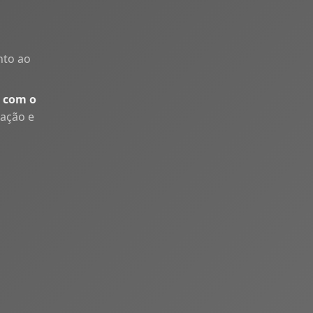
nto ao
 com o
uação e