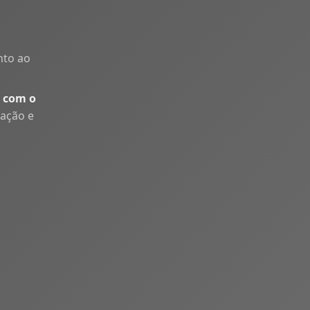
nto ao
 com o
uação e