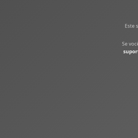
Este 
Se voc
supor