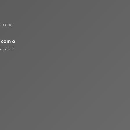
nto ao
 com o
uação e