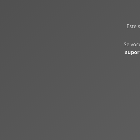
Este 
Se voc
supor