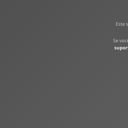
Este 
Se voc
supor