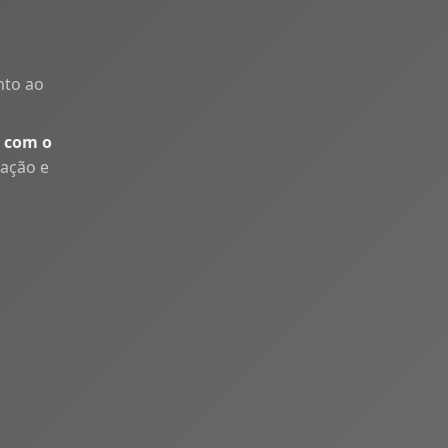
nto ao
 com o
uação e