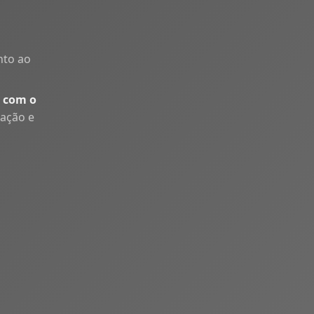
nto ao
 com o
uação e