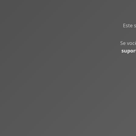
Este 
Se voc
supor