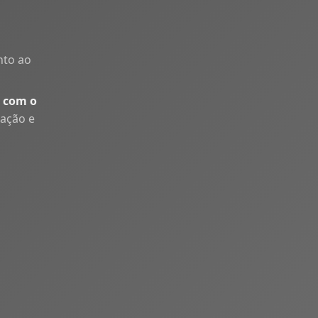
nto ao
 com o
uação e