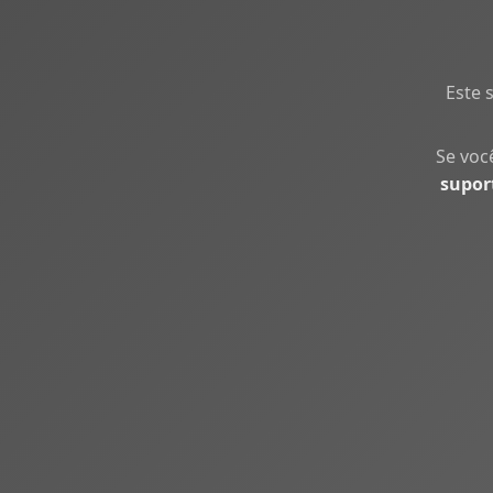
Este 
Se voc
supor